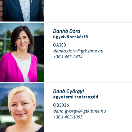
Dankó Dóra
ügyvivő szakértő
QA309
danko.dora@gtk.bme.hu
+36 1 463-2474
Danó Györgyi
egyetemi tanársegéd
QB303b
dano.gyorgyi@gtk.bme.hu
+36 1 463-1085