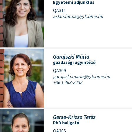
Egyetemi adjunktus
QA311
aslan.fatma@gtk.bme.hu
Garajszki Mária
gazdasági ügyintéző
QA309
garajszki.maria@gtk.bme.hu
+36 1 463-2432
Gerse-Krizsa Teréz
PhD hallgató
QA305