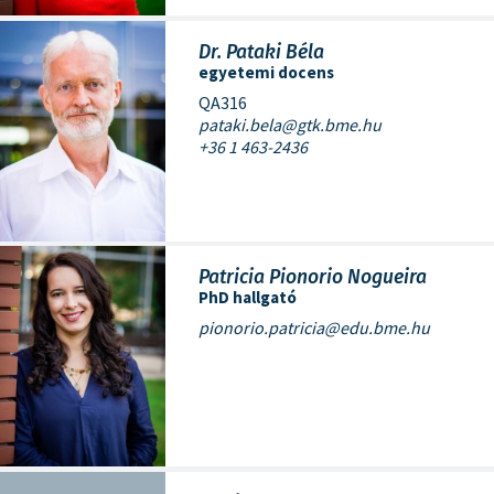
Dr. Pataki Béla
egyetemi docens
QA316
pataki.bela@gtk.bme.hu
+36 1 463-2436
Patricia Pionorio Nogueira
PhD hallgató
pionorio.patricia@edu.bme.hu