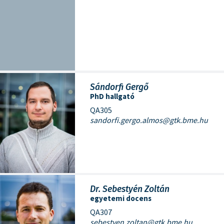
Sándorfi Gergő
PhD hallgató
QA305
sandorfi.gergo.almos@gtk.bme.hu
Dr. Sebestyén Zoltán
egyetemi docens
QA307
sebestyen.zoltan@gtk.bme.hu