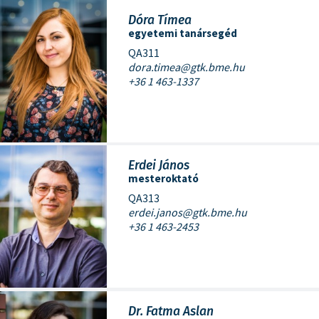
Dóra Tímea
egyetemi tanársegéd
QA311
dora.timea@gtk.bme.hu
+36 1 463-1337
Erdei János
mesteroktató
QA313
erdei.janos@gtk.bme.hu
+36 1 463-2453
Dr. Fatma Aslan