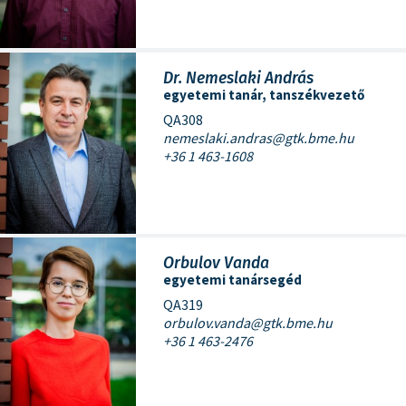
Dr. Nemeslaki András
egyetemi tanár, tanszékvezető
QA308
nemeslaki.andras@gtk.bme.hu
+36 1 463-1608
Orbulov Vanda
egyetemi tanársegéd
QA319
orbulov.vanda@gtk.bme.hu
+36 1 463-2476