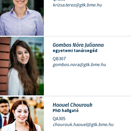
krizsa.terez@gtk.bme.hu
Gombos Nóra Julianna
egyetemi tanársegéd
QB307
gombos.nora@gtk.bme.hu
Haouel Chourouk
PhD hallgató
QA305
chourouk.haouel@gtk.bme.hu