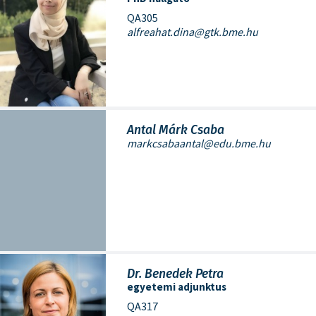
QA305
alfreahat.dina@gtk.bme.hu
Antal Márk Csaba
markcsabaantal@edu.bme.hu
Dr. Benedek Petra
egyetemi adjunktus
QA317