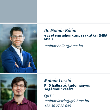
Dr. Molnár Bálint
egyetemi adjunktus, szaktitkár (MBA
Msc.)
molnar.balint@bme.hu
Molnár László
PhD hallgató, tudományos
segédmunkatárs
QA311
molnar.laszlo@gtk.bme.hu
+36 30 27 38 045