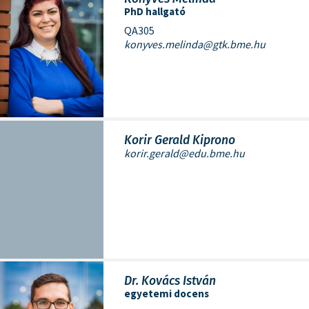
PhD hallgató
QA305
konyves.melinda@gtk.bme.hu
Korir Gerald Kiprono
korir.gerald@edu.bme.hu
Dr. Kovács István
egyetemi docens