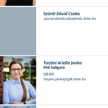
Szórát Dávid Csaba
szorat.davidcsaba@edu.bme.hu
Tarjáni Ariella Janka
PhD hallgató
QB305
tarjani.janka@gtk.bme.hu