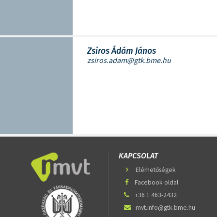
Zsiros Ádám János
zsiros.adam@gtk.bme.hu
KAPCSOLAT
Elérhetőségek
Facebook oldal
+36 1 463-2432
mvt.info@gtk.bme.hu