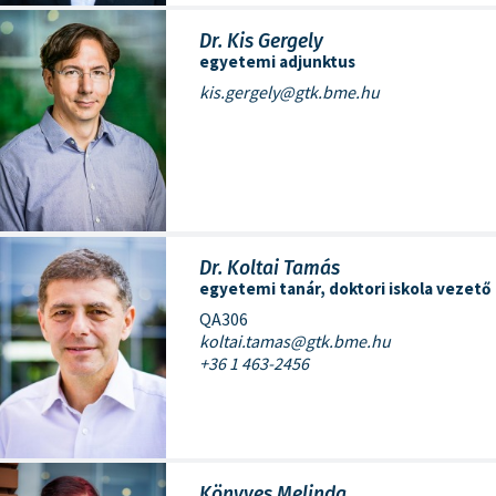
Dr. Kis Gergely
egyetemi adjunktus
kis.gergely@gtk.bme.hu
Dr. Koltai Tamás
egyetemi tanár, doktori iskola vezető
QA306
koltai.tamas@gtk.bme.hu
+36 1 463-2456
Könyves Melinda