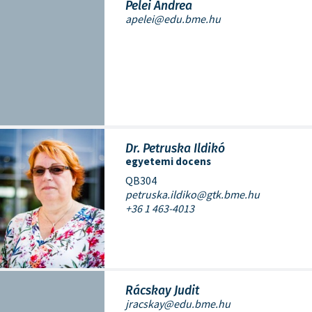
Pelei Andrea
apelei@edu.bme.hu
Dr. Petruska Ildikó
egyetemi docens
QB304
petruska.ildiko@gtk.bme.hu
+36 1 463-4013
Rácskay Judit
jracskay@edu.bme.hu