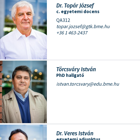
Dr. Topár József
c. egyetemi docens
QA312
topar.jozsef@gtk.bme.hu
+36 1 463-2437
Törcsváry István
PhD hallgató
istvan.torcsvary@edu.bme.hu
Dr. Veres István
egyetemi adjunktus