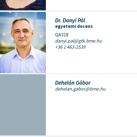
Dr. Danyi Pál
egyetemi docens
QA318
danyi.pal@gtk.bme.hu
+36 1 463-2539
Dehelán Gábor
dehelan.gabor@bme.hu