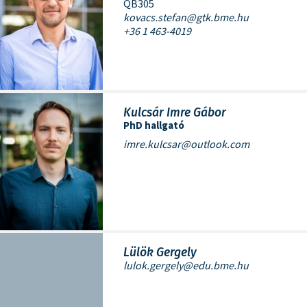
QB305
kovacs.stefan@gtk.bme.hu
+36 1 463-4019
Kulcsár Imre Gábor
PhD hallgató
imre.kulcsar@outlook.com
Lülök Gergely
lulok.gergely@edu.bme.hu