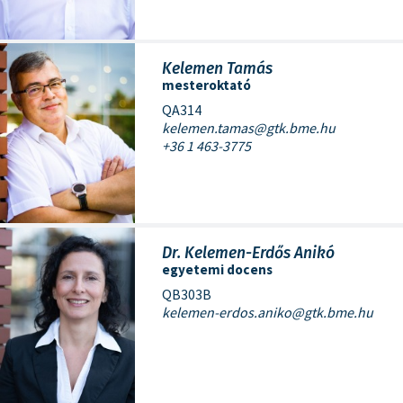
Kelemen Tamás
mesteroktató
QA314
kelemen.tamas@gtk.bme.hu
+36 1 463-3775
Dr. Kelemen-Erdős Anikó
egyetemi docens
QB303B
kelemen-erdos.aniko@gtk.bme.hu