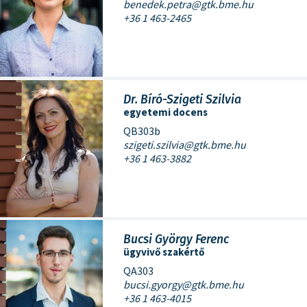
benedek.petra@gtk.bme.hu
+36 1 463-2465
Dr. Bíró-Szigeti Szilvia
egyetemi docens
QB303b
szigeti.szilvia@gtk.bme.hu
+36 1 463-3882
Bucsi György Ferenc
ügyvivő szakértő
QA303
bucsi.gyorgy@gtk.bme.hu
+36 1 463-4015