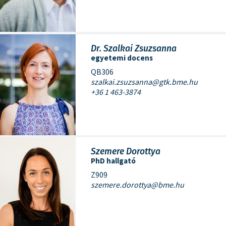
Dr. Szalkai Zsuzsanna
egyetemi docens
QB306
szalkai.zsuzsanna@gtk.bme.hu
+36 1 463-3874
Szemere Dorottya
PhD hallgató
Z909
szemere.dorottya@bme.hu