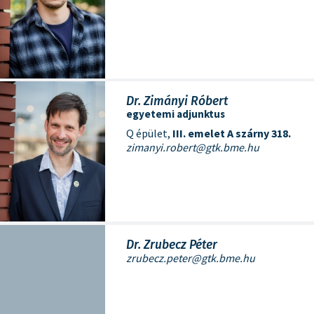
Dr. Zimányi Róbert
egyetemi adjunktus
Q épület,
III. emelet A szárny 318.
zimanyi.robert@gtk.bme.hu
Dr. Zrubecz Péter
zrubecz.peter@gtk.bme.hu