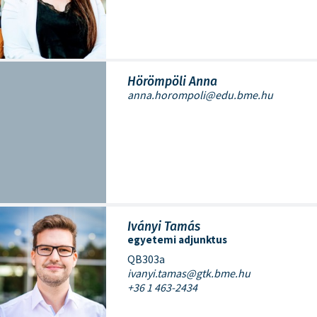
Hörömpöli Anna
anna.horompoli@edu.bme.hu
Iványi Tamás
egyetemi adjunktus
QB303a
ivanyi.tamas@gtk.bme.hu
+36 1 463-2434