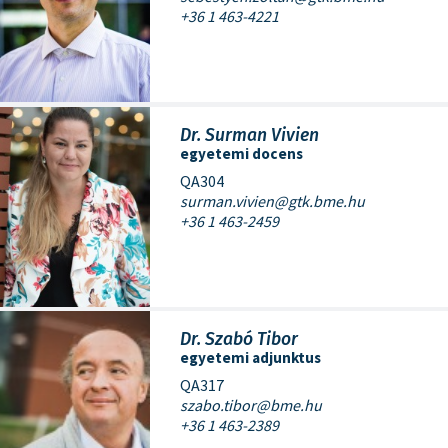
+36 1 463-4221
Dr. Surman Vivien
egyetemi docens
QA304
surman.vivien@gtk.bme.hu
+36 1 463-2459
Dr. Szabó Tibor
egyetemi adjunktus
QA317
szabo.tibor@bme.hu
+36 1 463-2389