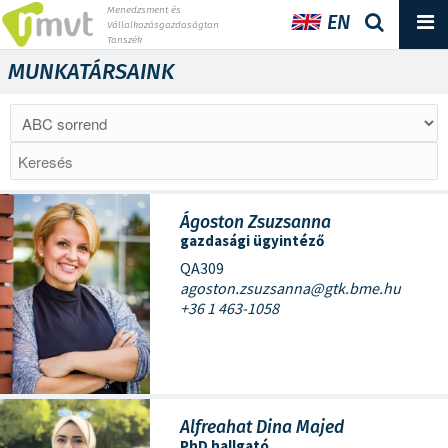
Menedzsment és
EN
Vállalkozásgazdaságtan
Tanszék
MUNKATÁRSAINK
Ágoston Zsuzsanna
gazdasági ügyintéző
QA309
agoston.zsuzsanna@gtk.bme.hu
+36 1 463-1058
Alfreahat Dina Majed
PhD hallgató