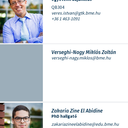
QB304
veres.istvan@gtk.bme.hu
+36 1 463-1091
Verseghi-Nagy Miklós Zoltán
verseghi-nagy.miklos@bme.hu
Zakaria Zine El Abidine
PhD hallgató
zakariazineelabidine@edu.bme.hu