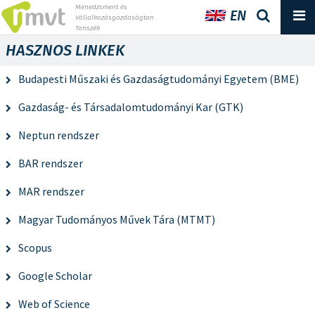
Menedzsment és
EN
Vállalkozásgazdaságtan
Tanszék
HASZNOS LINKEK
Budapesti Műszaki és Gazdaságtudományi Egyetem (BME)
Gazdaság- és Társadalomtudományi Kar (GTK)
Neptun rendszer
BAR rendszer
MAR rendszer
Magyar Tudományos Művek Tára (MTMT)
Scopus
Google Scholar
Web of Science